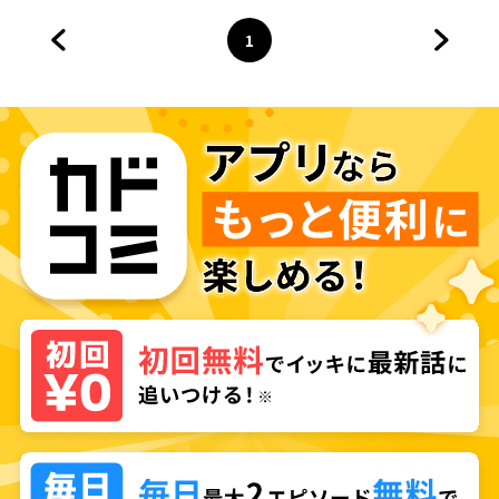
1
前のページへ
ページ
へ
次のペ