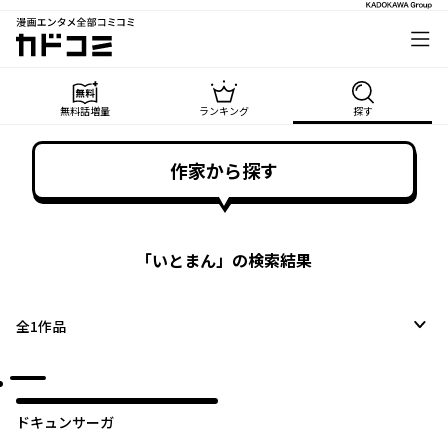
漫画エンタメ全部コミコミ
カドコミ
無料話増量
ランキング
探す
作家から探す
「
いとまん
」の検索結果
全
1
作品
ドキュンサーガ