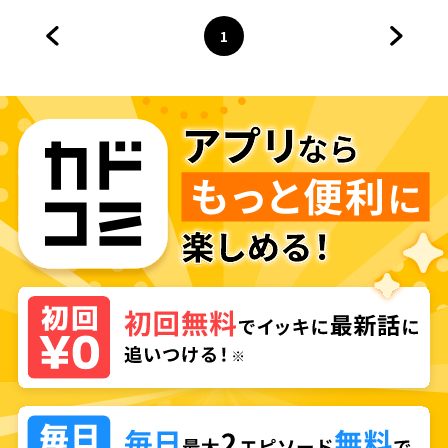
っ』
1
前のページへ
ページ
へ
次のペ