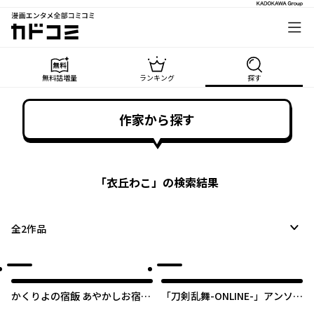
漫画エンタメ全部コミコミ
カドコミ
無料話増量
ランキング
探す
作家から探す
「
衣丘わこ
」の検索結果
全
2
作品
かくりよの宿飯 あやかしお宿に
「刀剣乱舞-ONLINE-」アンソロ
嫁入りします。
ジーコミック『4コマらんぶ