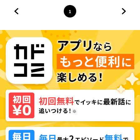
1
前のページへ
ページ
へ
次のペ