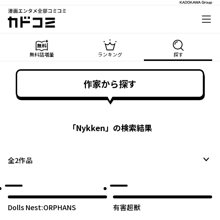
漫画エンタメ全部コミコミ
カドコミ
無料話増量
ランキング
探す
作家から探す
「
Nykken
」の検索結果
全
2
作品
Dolls Nest:ORPHANS
有害超獣