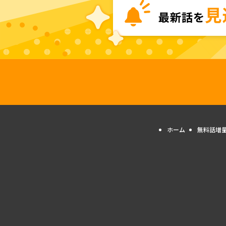
ホーム
無料話増