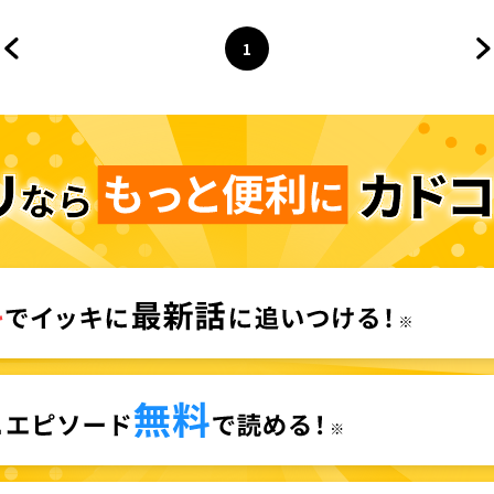
嘘、バレてるよ？
1
前のページへ
ページ
へ