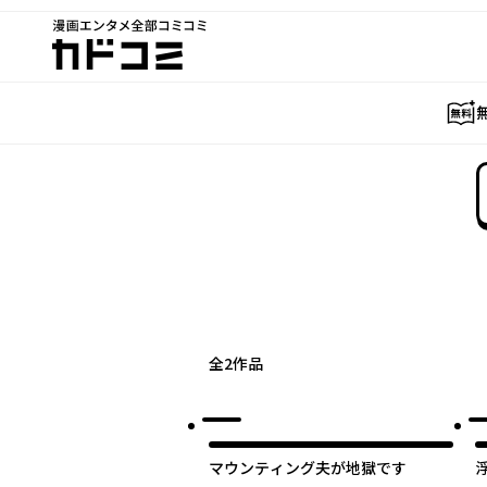
漫画エンタメ全部コミコミ
カドコミ
全
2
作品
マウンティング夫が地獄です