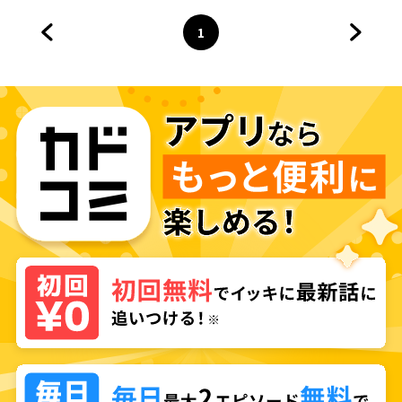
っ』
1
前のページへ
ページ
へ
次のペ