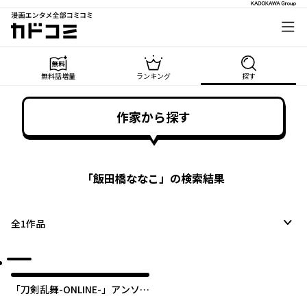
漫画エンタメ全部コミコミ
カドコミ
無料話増量
ランキング
探す
作家から探す
「
飯田橋ななこ
」の検索結果
全
1
作品
「刀剣乱舞-ONLINE-」アンソロ
ジーコミック『4コマらんぶ