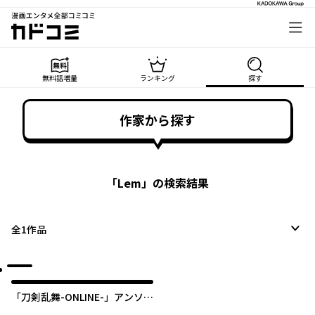
漫画エンタメ全部コミコミ
カドコミ
無料話増量
ランキング
探す
作家から探す
「
Lem
」の検索結果
全
1
作品
「刀剣乱舞-ONLINE-」アンソロ
ジーコミック『4コマらんぶ