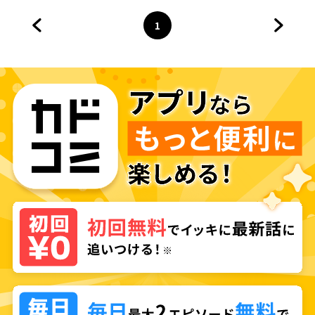
っ』
1
前のページへ
ページ
へ
次のペ