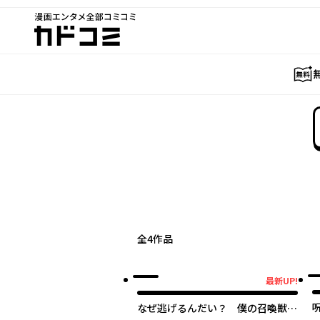
漫画エンタメ全部コミコミ
カドコミ
全
4
作品
最新UP!
最新UP!
なぜ逃げるんだい？ 僕の召喚獣は