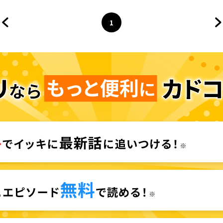
常
1
前のページへ
ページ
へ