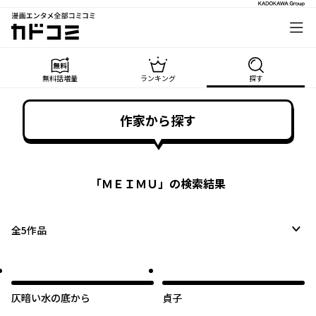
漫画エンタメ全部コミコミ
カドコミ
無料話増量
ランキング
探す
作家から探す
「
ＭＥＩＭＵ
」の検索結果
全
5
作品
仄暗い水の底から
貞子