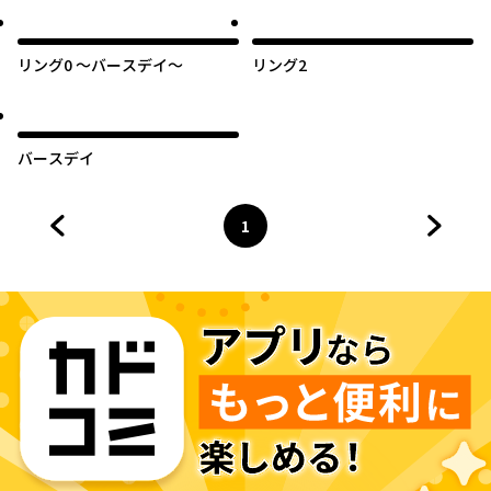
リング0 ～バースデイ～
リング2
バースデイ
1
前のページへ
ページ
へ
次のペ