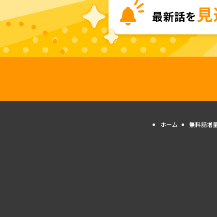
ホーム
無料話増