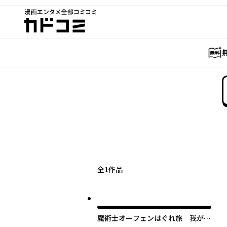
漫画エンタメ全部コミコミ
カドコミ
全
1
作品
魔術士オーフェンはぐれ旅 我が呼