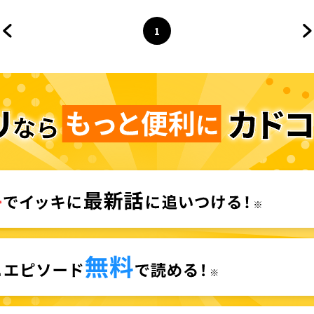
1
前のページへ
ページ
へ