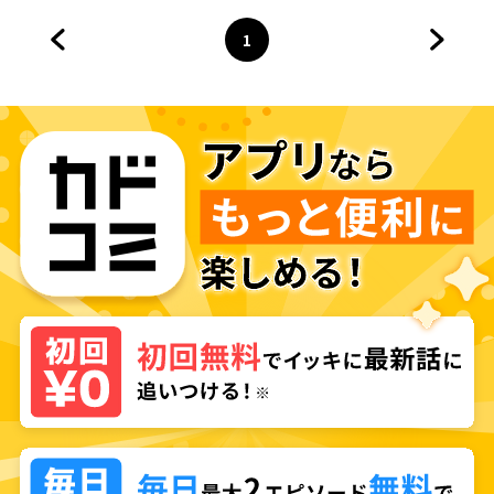
1
前のページへ
ページ
へ
次のペ