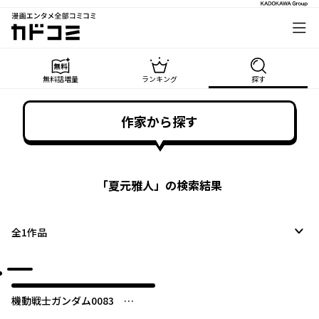
漫画エンタメ全部コミコミ
カドコミ
無料話増量
ランキング
探す
作家から探す
「
夏元雅人
」の検索結果
全
1
作品
機動戦士ガンダム0083
REBELLION