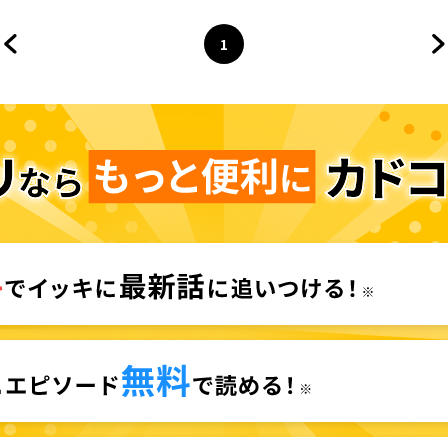
1
前のページへ
ページ
へ