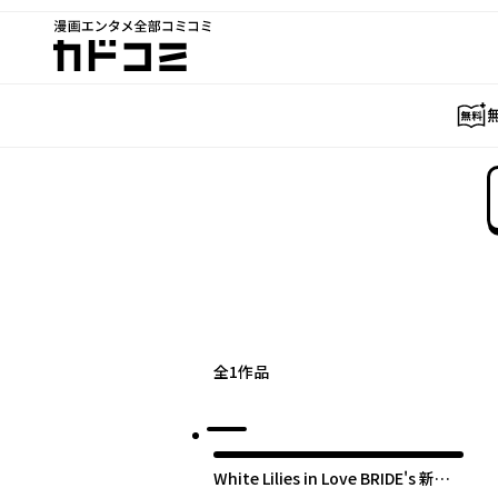
漫画エンタメ全部コミコミ
カドコミ
全
1
作品
White Lilies in Love BRIDE's 新婚