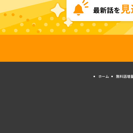
ホーム
無料話増