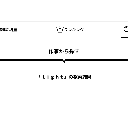
無料話増量
ランキング
作家から探す
「
ｌｉｇｈｔ
」の検索結果