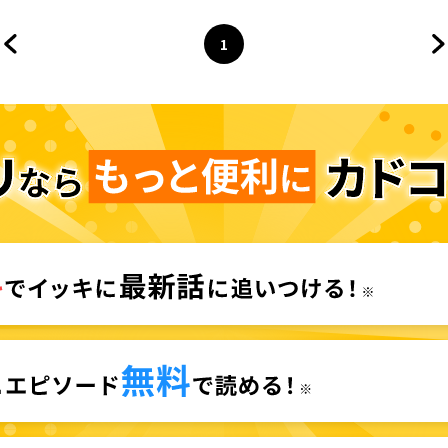
1
前のページへ
ページ
へ