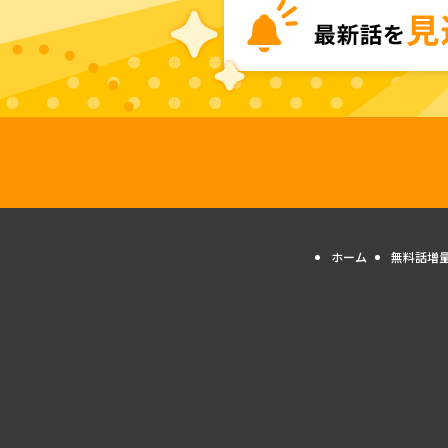
ホーム
無料話増