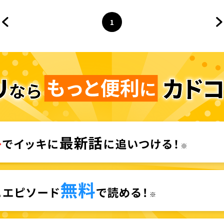
1
前のページへ
ページ
へ