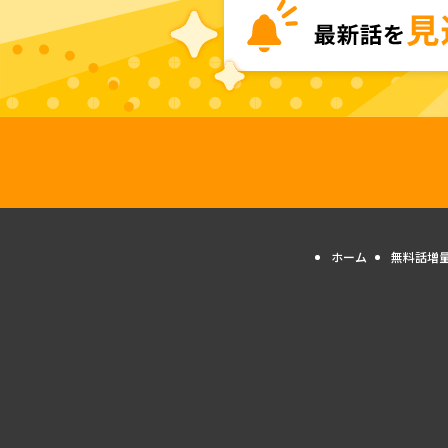
ホーム
無料話増