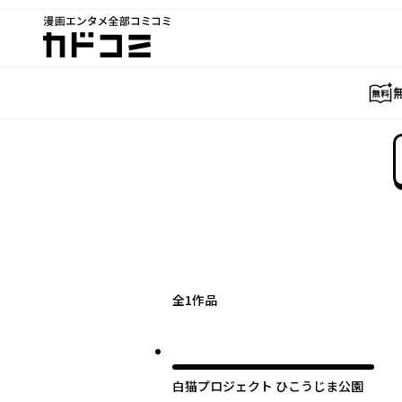
漫画エンタメ全部コミコミ
カドコミ
全
1
作品
白猫プロジェクト ひこうじま公園