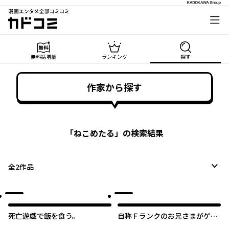
漫画エンタメ全部コミコミ
カドコミ
無料話増量
ランキング
探す
作家から探す
「
ねこめたる
」の検索結果
全
2
作品
死亡遊戯で飯を食う。
自称Ｆランクのお兄さまがゲー
ムで評価される学園の頂点に君