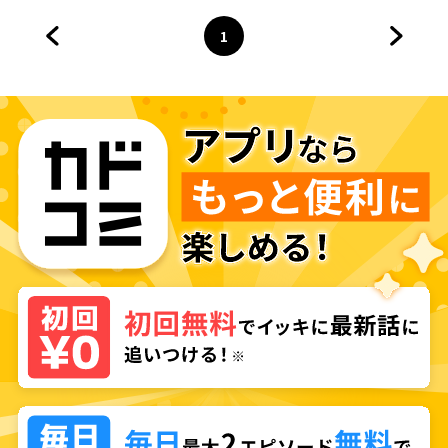
臨するそうですよ？
1
前のページへ
ページ
へ
次のペ