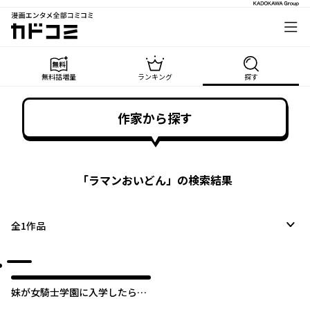
漫画エンタメ全部コミコミ
カドコミ
無料話増量
ランキング
探す
作家から探す
「
ラマンおいどん
」の検索結果
全
1
作品
妹が女騎士学園に入学したらな
ぜか救国の英雄になりました。