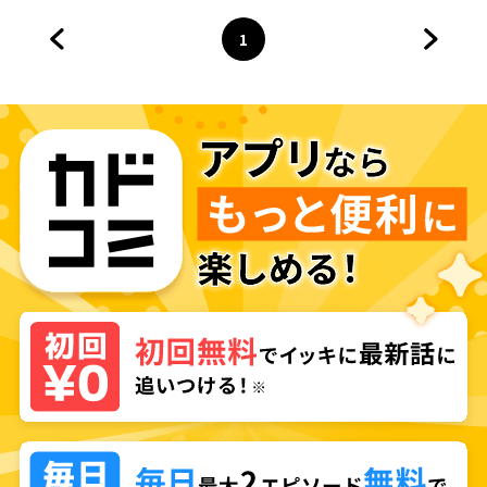
ぼくが。
1
前のページへ
ページ
へ
次のペ