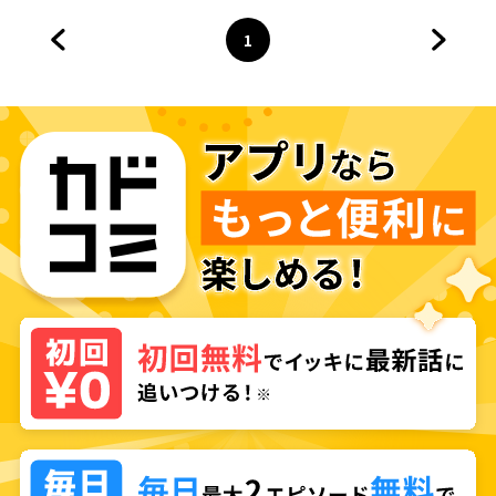
1
前のページへ
ページ
へ
次のペ