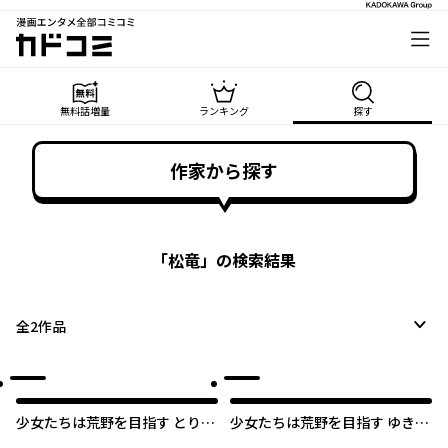
漫画エンタメ全部コミコミ
カドコミ
無料話増量
ランキング
探す
作家から探す
「
松竜
」の検索結果
全
2
作品
少女たちは荒野を目指す とりな
少女たちは荒野を目指す ゆきど
くうた
けのおと