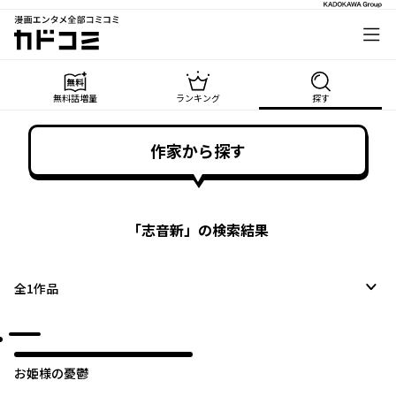
漫画エンタメ全部コミコミ
カドコミ
無料話増量
ランキング
探す
作家から探す
「
志音新
」の検索結果
全
1
作品
お姫様の憂鬱