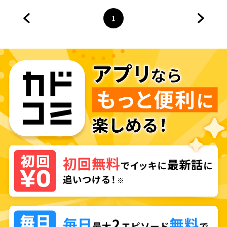
1
前のページへ
ページ
へ
次のペ