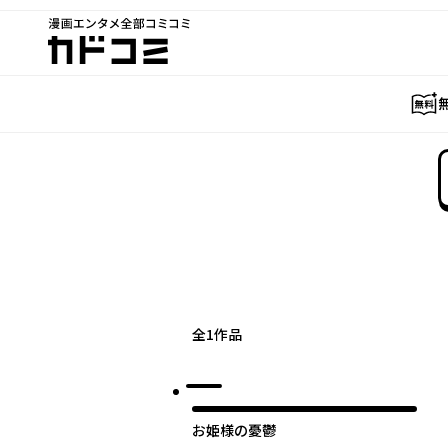
漫画エンタメ全部コミコミ
カドコミ
全
1
作品
お姫様の憂鬱