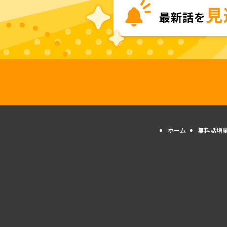
ホーム
無料話増