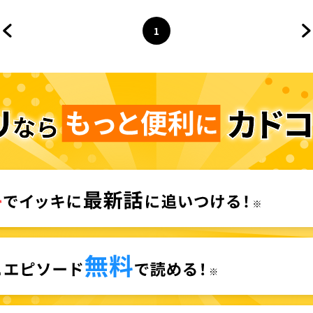
1
前のページへ
ページ
へ