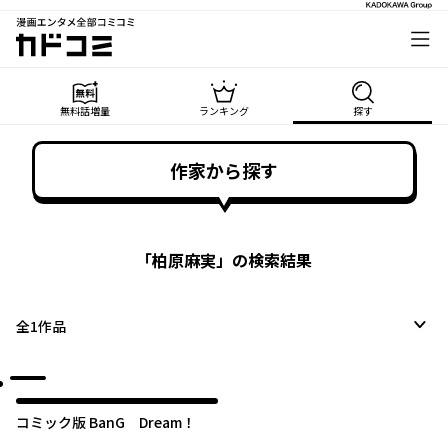
漫画エンタメ全部コミコミ
カドコミ
無料話増量
ランキング
探す
作家から探す
「
柏原麻実
」の検索結果
全
1
作品
コミック版 BanG Dream！