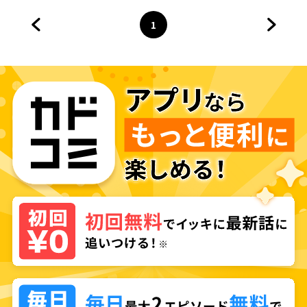
1
前のページへ
ページ
へ
次のペ