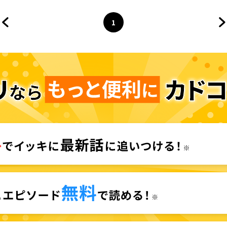
1
前のページへ
ページ
へ