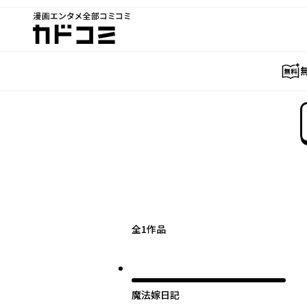
漫画エンタメ全部コミコミ
カドコミ
全
1
作品
魔法嫁日記