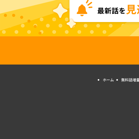
ホーム
無料話増