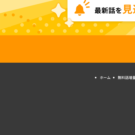
ホーム
無料話増