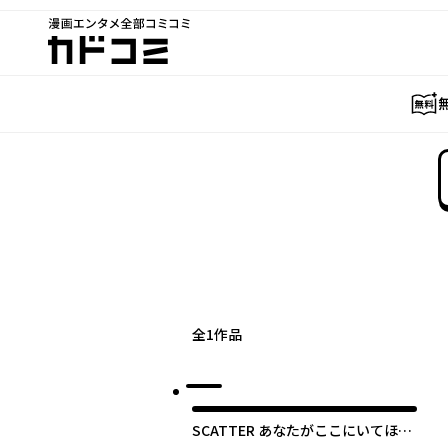
漫画エンタメ全部コミコミ
カドコミ
全
1
作品
SCATTER あなたがここにいてほし