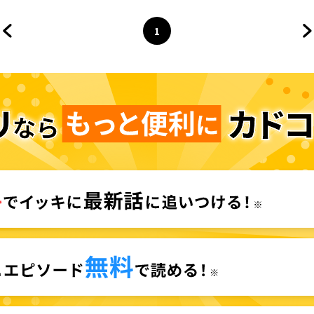
1
前のページへ
ページ
へ