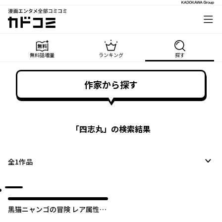
漫画エンタメ全部コミコミ
カドコミ
無料話増量
ランキング
探す
作家から探す
「
四志丸
」の検索結果
全
1
作品
黒猫ニャンゴの冒険 レア属性を
引き当てたので、気ままな冒険