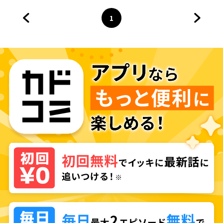
者を目指します
1
前のページへ
ページ
へ
次のペ