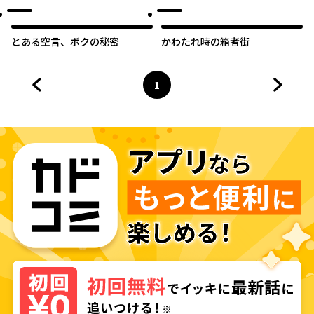
とある空言、ボクの秘密
かわたれ時の箱者街
1
前のページへ
ページ
へ
次のペ