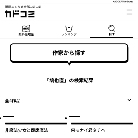
漫画エンタメ全部コミコミ
カドコミ
無料話増量
ランキング
探す
作家から探す
「
鳩也直
」の検索結果
全
4
作品
非魔法少女と即席魔法
何モナイ君タチヘ