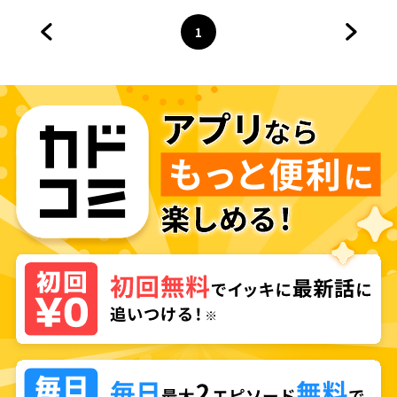
1
前のページへ
ページ
へ
次のペ