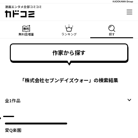
漫画エンタメ全部コミコミ
カドコミ
無料話増量
ランキング
探す
作家から探す
「
株式会社セブンデイズウォー
」の検索結果
全
1
作品
愛Q楽園