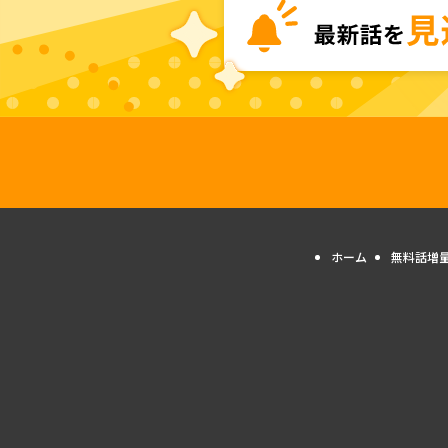
ホーム
無料話増