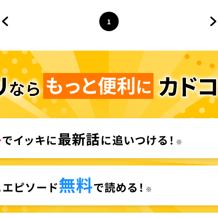
1
前のページへ
ページ
へ