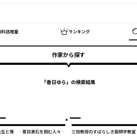
無料話増量
ランキング
作家から探す
「
香日ゆら
」の検索結果
先生と僕 ‐夏目漱石を囲む人々‐
三枝教授のすばらしき菌類学教室