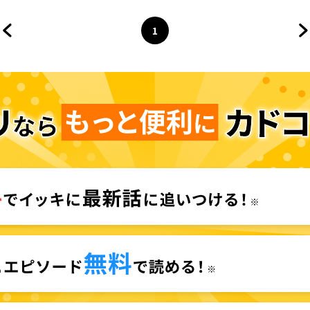
1
前のページへ
ページ
へ