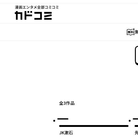
漫画エンタメ全部コミコミ
カドコミ
全
3
作品
JK漱石