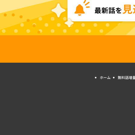
ホーム
無料話増