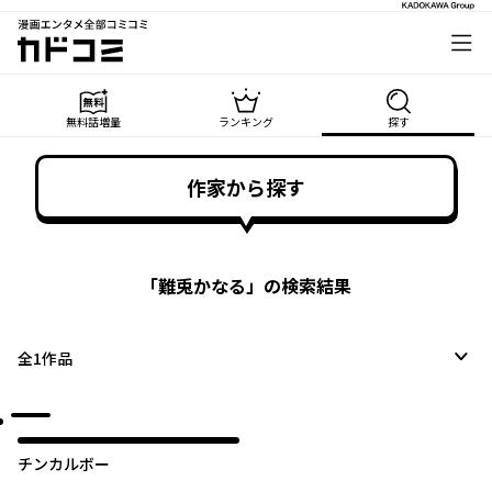
漫画エンタメ全部コミコミ
カドコミ
無料話増量
ランキング
探す
作家から探す
「
難兎かなる
」の検索結果
全
1
作品
チンカルボー