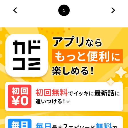
1
前のページへ
ページ
へ
次のペ