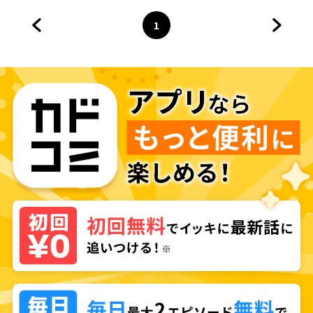
1
前のページへ
ページ
へ
次のペ