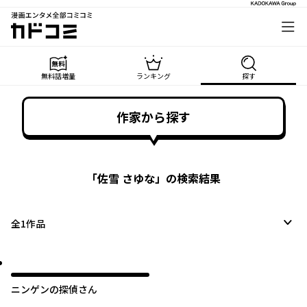
漫画エンタメ全部コミコミ
カドコミ
無料話増量
ランキング
探す
作家から探す
「
佐雪 さゆな
」の検索結果
全
1
作品
ニンゲンの探偵さん