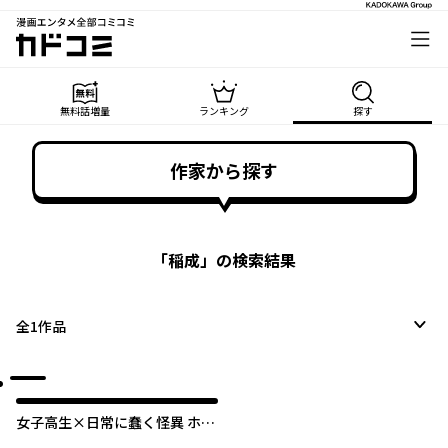
漫画エンタメ全部コミコミ
カドコミ
無料話増量
ランキング
探す
作家から探す
「
稲成
」の検索結果
全
1
作品
女子高生×日常に蠢く怪異 ホラ
ーアンソロジーコミック