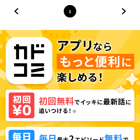
1
前のページへ
ページ
へ
次のペ