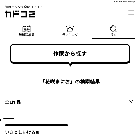
漫画エンタメ全部コミコミ
カドコミ
無料話増量
ランキング
探す
作家から探す
「
花咲まにお
」の検索結果
全
1
作品
いきとしいける!!!