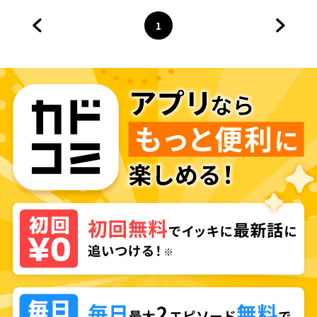
1
前のページへ
ページ
へ
次のペ