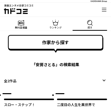
漫画エンタメ全部コミコミ
カドコミ
無料話増量
ランキング
探す
作家から探す
「
安房さとる
」の検索結果
全
2
作品
スロー・ステップ！
二度目の人生を異世界で