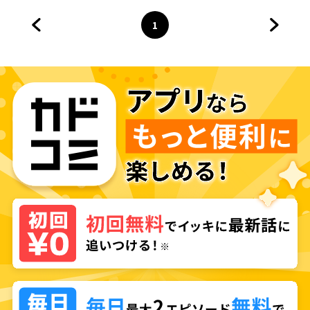
1
前のページへ
ページ
へ
次のペ