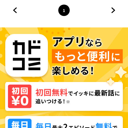
1
前のページへ
ページ
へ
次のペ