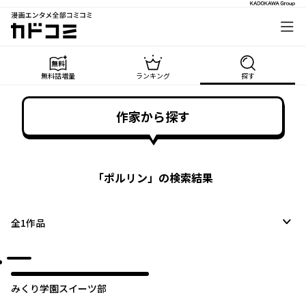
漫画エンタメ全部コミコミ
カドコミ
無料話増量
ランキング
探す
作家から探す
「
ポルリン
」の検索結果
全
1
作品
みくり学園スイーツ部