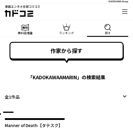
漫画エンタメ全部コミコミ
カドコミ
無料話増量
ランキング
探す
作家から探す
「
KADOKAWAAMARIN
」の検索結果
全
1
作品
Manner of Death【タテスク】