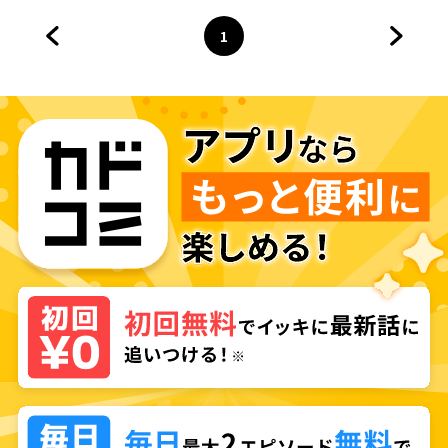
1
前のページへ
ページ
へ
次のペ