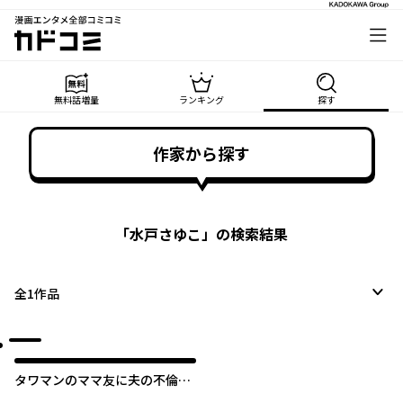
漫画エンタメ全部コミコミ
カドコミ
無料話増量
ランキング
探す
作家から探す
「
水戸さゆこ
」の検索結果
全
1
作品
タワマンのママ友に夫の不倫を
バラされた