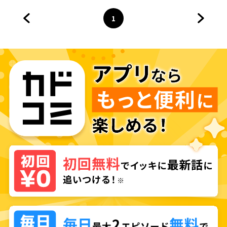
1
前のページへ
ページ
へ
次のペ