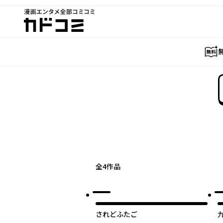
漫画エンタメ全部コミコミ
カドコミ
全
4
作品
されどふたご