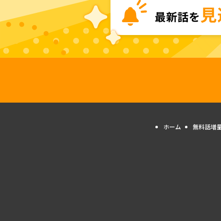
ホーム
無料話増