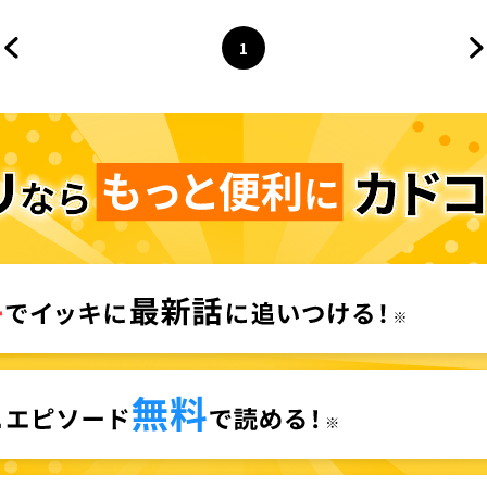
1
前のページへ
ページ
へ