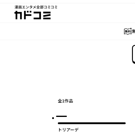
漫画エンタメ全部コミコミ
カドコミ
全
1
作品
トリアーデ