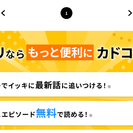
1
前のページへ
ページ
へ