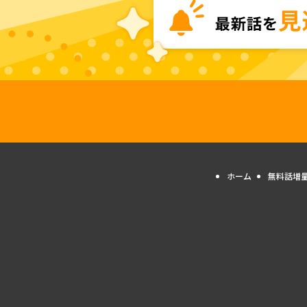
ホーム
無料話増