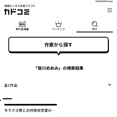
漫画エンタメ全部コミコミ
カドコミ
無料話増量
ランキング
探す
作家から探す
「
笹川めめみ
」の検索結果
全
1
作品
モラクズ男との共依存恋愛から
抜け出せた話