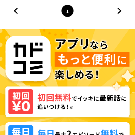
1
前のページへ
ページ
へ
次のペ