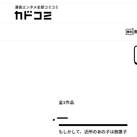
漫画エンタメ全部コミコミ
カドコミ
全
1
作品
もしかして、近所のあの子は放置子