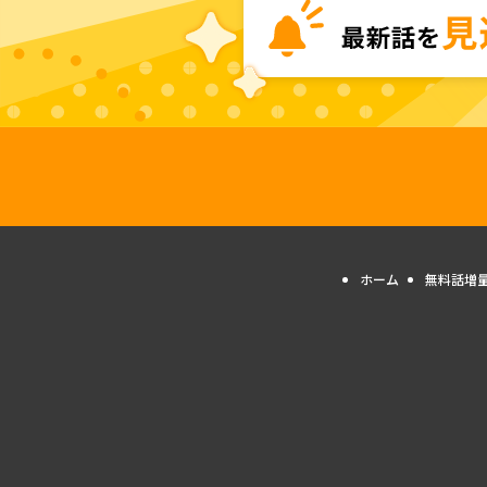
ホーム
無料話増