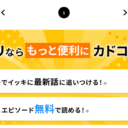
1
前のページへ
ページ
へ