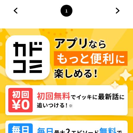
1
前のページへ
ページ
へ
次のペ