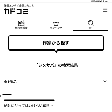
漫画エンタメ全部コミコミ
カドコミ
無料話増量
ランキング
探す
作家から探す
「
シメサバ
」の検索結果
全
1
作品
絶対にヤッてはいけない異世界
召喚