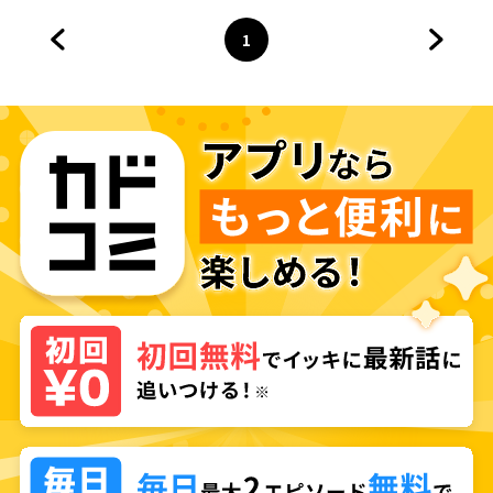
1
前のページへ
ページ
へ
次のペ