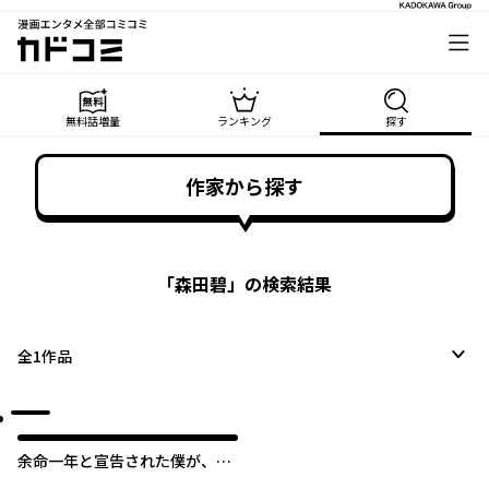
漫画エンタメ全部コミコミ
カドコミ
無料話増量
ランキング
探す
作家から探す
「
森田碧
」の検索結果
全
1
作品
余命一年と宣告された僕が、余
命半年の君と出会った話