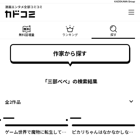
漫画エンタメ全部コミコミ
カドコミ
無料話増量
ランキング
探す
作家から探す
「
三部べべ
」の検索結果
全
2
作品
ゲーム世界で魔物に転生してし
ピカリちゃんはなかなかしなな
まった俺、前世で推しだったヒ
いっ！