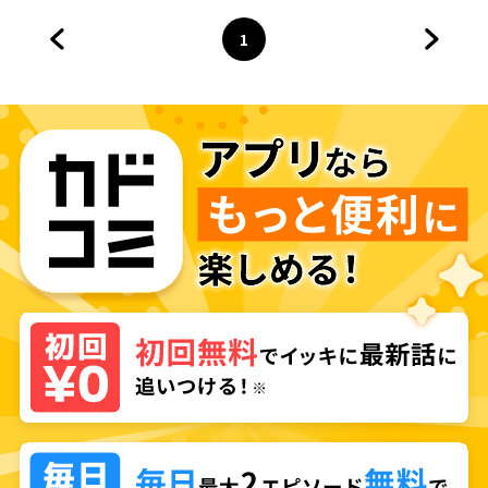
ロインを拾ってしまう
1
前のページへ
ページ
へ
次のペ