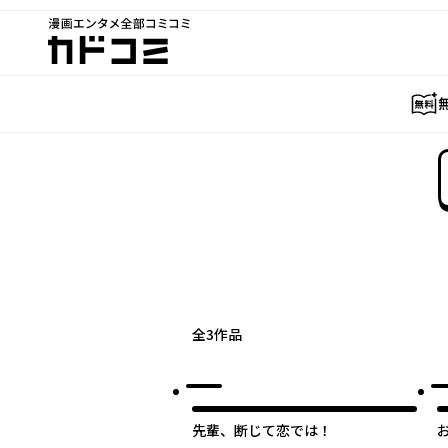
漫画エンタメ全部コミコミ
カドコミ
全
3
作品
先輩、断じて恋では！