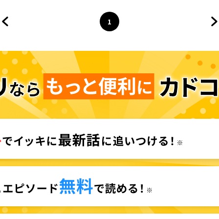
1
前のページへ
ページ
へ