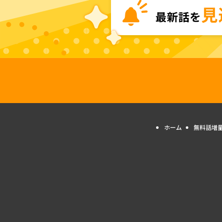
ホーム
無料話増