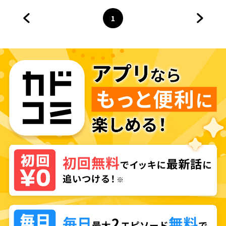
1
前のページへ
ページ
へ
次のペ