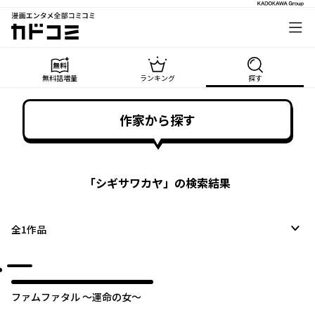
漫画エンタメ全部コミコミ
カドコミ
無料話増量
ランキング
探す
作家から探す
「
シギサワカヤ
」の検索結果
全
1
作品
ファムファタル 〜運命の女〜