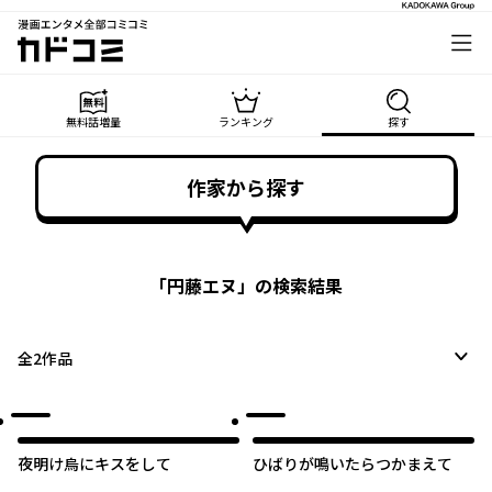
漫画エンタメ全部コミコミ
カドコミ
無料話増量
ランキング
探す
作家から探す
「
円藤エヌ
」の検索結果
全
2
作品
夜明け烏にキスをして
ひばりが鳴いたらつかまえて