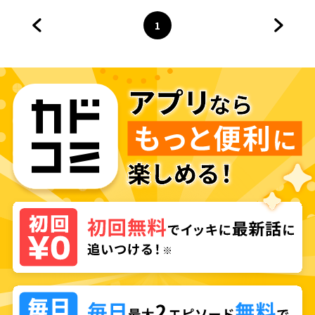
1
前のページへ
ページ
へ
次のペ