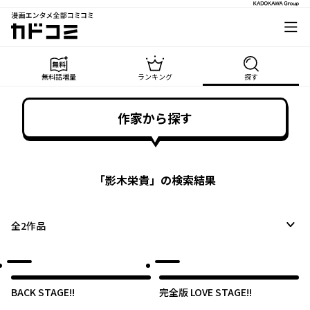
漫画エンタメ全部コミコミ
カドコミ
無料話増量
ランキング
探す
作家から探す
「
影木栄貴
」の検索結果
全
2
作品
BACK STAGE!!
完全版 LOVE STAGE!!