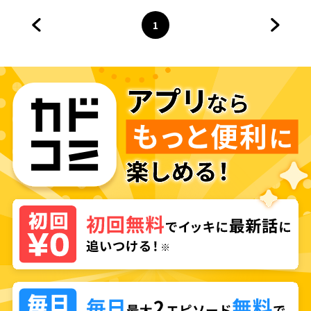
1
前のページへ
ページ
へ
次のペ