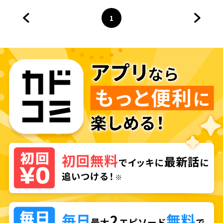
1
前のページへ
ページ
へ
次のペ