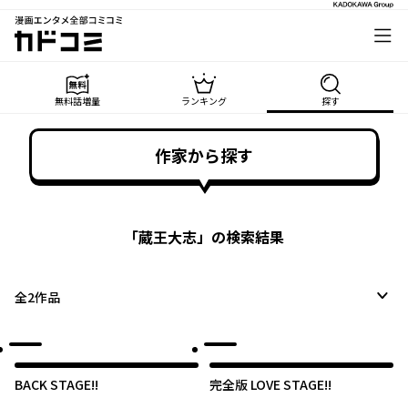
漫画エンタメ全部コミコミ
カドコミ
無料話増量
ランキング
探す
作家から探す
「
蔵王大志
」の検索結果
全
2
作品
BACK STAGE!!
完全版 LOVE STAGE!!