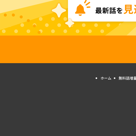
ホーム
無料話増