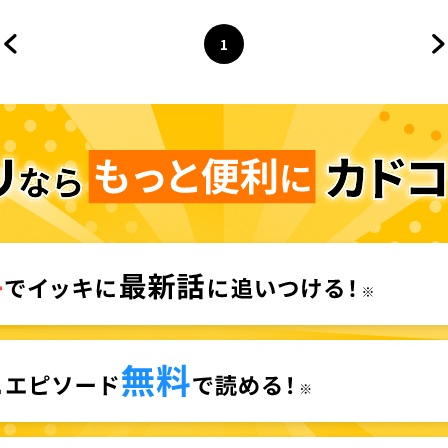
1
前のページへ
ページ
へ