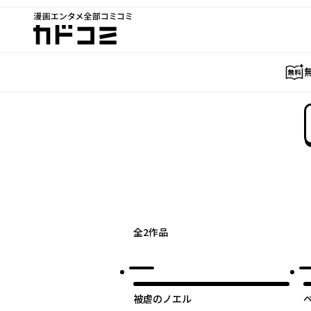
漫画エンタメ全部コミコミ
カドコミ
全
2
作品
被虐のノエル