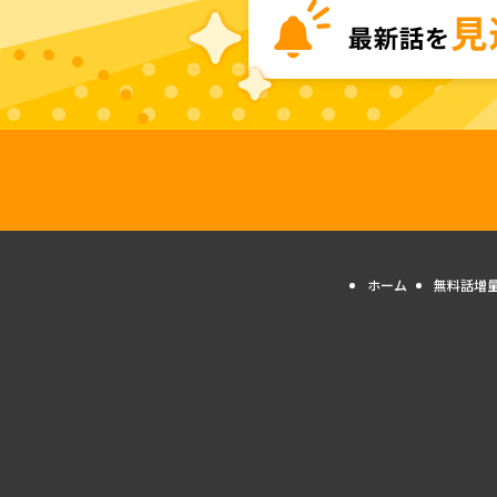
ホーム
無料話増