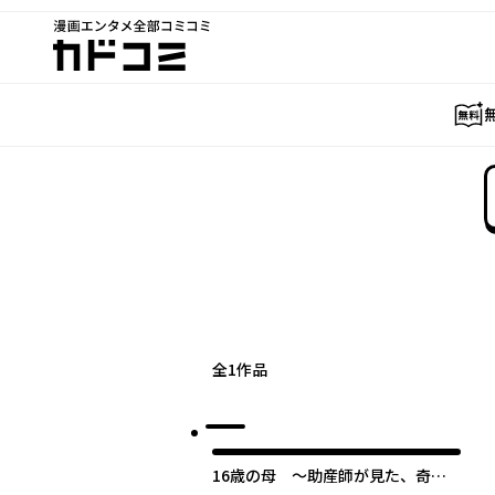
漫画エンタメ全部コミコミ
カドコミ
全
1
作品
16歳の母 ～助産師が見た、奇跡