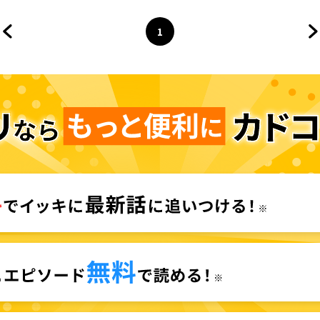
1
前のページへ
ページ
へ