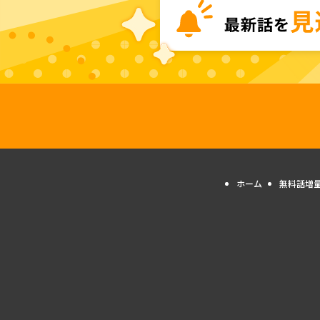
ホーム
無料話増