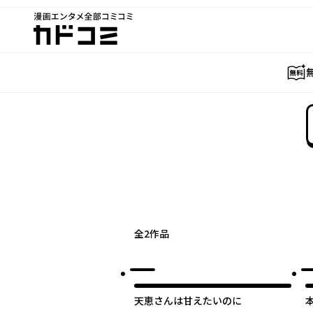
漫画エンタメ全部コミコミ
カドコミ
全
2
作品
天恵さんは甘えたいのに