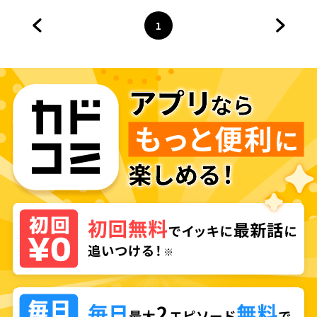
1
前のページへ
ページ
へ
次のペ