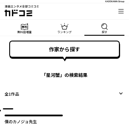
漫画エンタメ全部コミコミ
カドコミ
無料話増量
ランキング
探す
作家から探す
「
星河蟹
」の検索結果
全
1
作品
僕のカノジョ先生